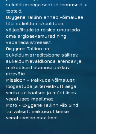
sukeldumisega seotud teenuseid ja
tooteid.
Oxygene Tallinn annab võimaluse
läbi sukeldumiskoolituse,
väljasõitude ja reiside unustada
oma argipäevamured ning
vabaneda stressist.
Oxygene Tallinn on
sukeldumistraditsioone säilitav,
sukeldumisvaldkonda arendav ja
unikaalseid elamusi pakkuv
ettevõte.
Missioon - Pakkuda võimalust
lõõgastuda ja tervislikult aega
veeta unikaalses ja müstilises
veealuses maailmas.
Moto - Oxygene Tallinn viib Sind
turvaliselt seiklusrohkesse
veealusesse maailma!