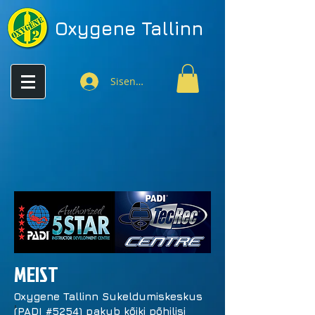
Oxygene
Tallinn
Sisenen
MEIST
Oxygene Tallinn Sukeldumiskeskus
I
(PADI #5254) pakub kõiki põhilisi