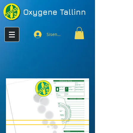
Oxygene
Tallinn
Sisenen