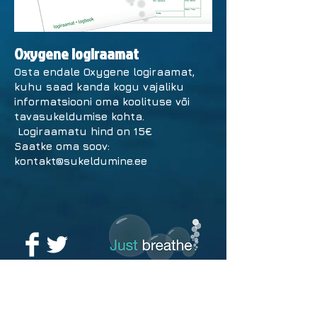
Oxygene logiraamat
Osta endale Oxygene logiraamat,
kuhu saad kanda kogu vajaliku
informatsiooni oma koolituse või
tavasukeldumise kohta.
Logiraamatu hind on 15€
Saatke oma soov:
kontakt@sukeldumine.ee
© 2016 by Akvalang
OÜ