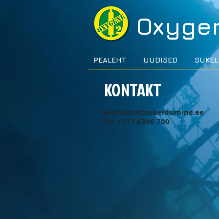
Oxyge
PEALEHT
UUDISED
SUKEL
KONTAKT
kontakt(at)sukeldumine.ee
Tel: +372 6396 700