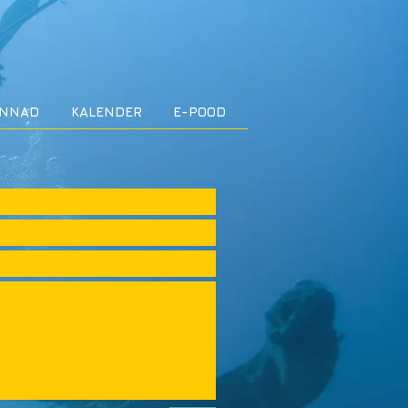
INNAD
KALENDER
E-POOD