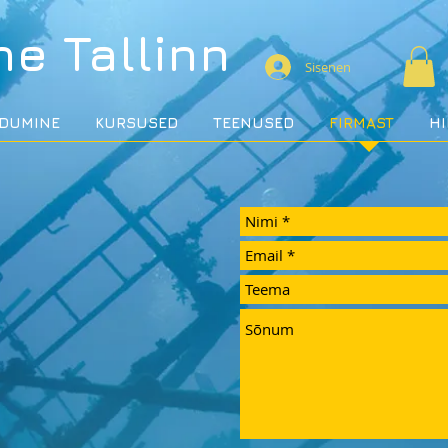
ne
Tallinn
Sisenen
DUMINE
KURSUSED
TEENUSED
FIRMAST
H