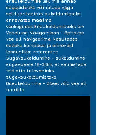
erisukeldumise liiki, mis annab
edaspidiseks võimaluse väga
seiklusrikasteks sukeldumisteks
erinevates maailma
veekogudes.Erisukeldumisteks on:
Veealune Navigatsioon - õpitakse
vee all navigeerima, kasutades
selleks kompassi ja erinevaid
looduslikke referentse
Sügavsukeldumine - sukeldumine
sügavusele 18-30m, et valmistada
teid ette tulevasteks
sügavsukeldumisteks
Öösukeldumine - öösel võib vee all
nautida