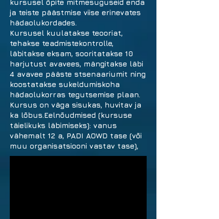
kursusel õpite mitmesuguseid enda
ja teiste päästmise viise erinevates
hädaolukordades.
Kursusel kuulatakse teooriat,
tehakse teadmistekontrolle,
läbitakse eksam, sooritatakse 10
harjutust avavees, mängitakse läbi
4 avavee pääste stsenaariumit ning
koostatakse sukeldumiskoha
hädaolukorras tegutsemise plaan.
Kursus on väga sisukas, huvitav ja
ka lõbus.Eelnõudmised (kursuse
täielikuks läbimiseks): vanus
vähemalt 12 a, PADI AOWD tase (või
muu organisatsiooni vastav tase),