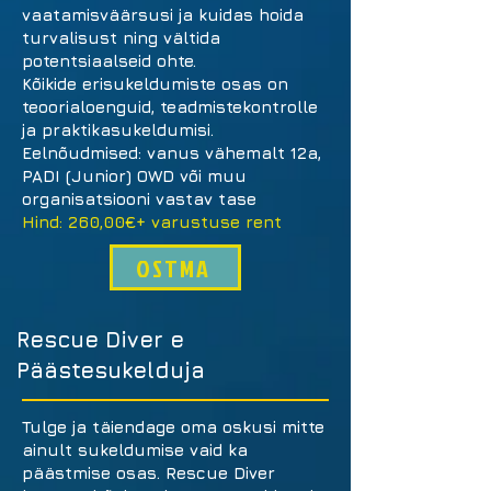
vaatamisväärsusi ja kuidas hoida
turvalisust ning vältida
potentsiaalseid ohte.
Kõikide erisukeldumiste osas on
teoorialoenguid, teadmistekontrolle
ja praktikasukeldumisi.
Eelnõudmised: vanus vähemalt 12a,
PADI (Junior) OWD või muu
organisatsiooni vastav tase
Hind: 260,00€+ varustuse rent
OSTMA
Rescue Diver e
Päästesukelduja
Tulge ja täiendage oma oskusi mitte
ainult sukeldumise vaid ka
päästmise osas. Rescue Diver