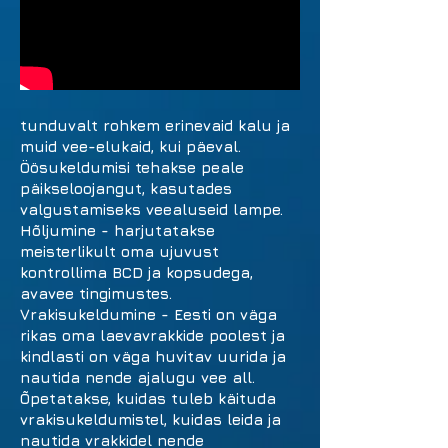
tunduvalt rohkem erinevaid kalu ja
muid vee-elukaid, kui päeval.
Öösukeldumisi tehakse peale
päikseloojangut, kasutades
valgustamiseks veealuseid lampe.
Hõljumine - harjutatakse
meisterlikult oma ujuvust
kontrollima BCD ja kopsudega,
avavee tingimustes.
Vrakisukeldumine - Eesti on väga
rikas oma laevavrakkide poolest ja
kindlasti on väga huvitav uurida ja
nautida nende ajalugu vee all.
Õpetatakse, kuidas tuleb käituda
vrakisukeldumistel, kuidas leida ja
nautida vrakkidel nende