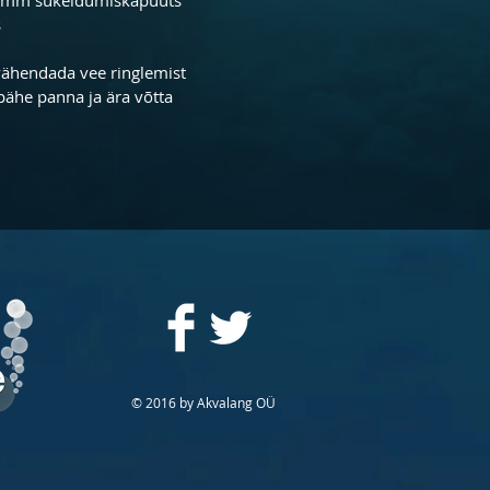
s
vähendada vee ringlemist
ähe panna ja ära võtta
© 2016 by Akvalang OÜ