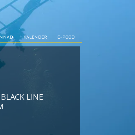
INNAD
KALENDER
E-POOD
BLACK LINE
M