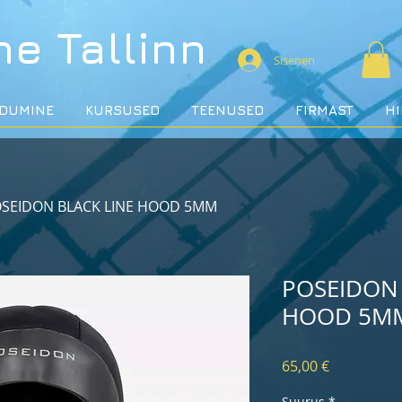
ne
Tallinn
Sisenen
DUMINE
KURSUSED
TEENUSED
FIRMAST
H
SEIDON BLACK LINE HOOD 5MM
POSEIDON 
HOOD 5M
Price
65,00 €
Suurus
*