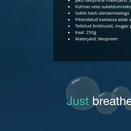
Külmas vees sukeldumisek
Sobib hästi ülenäomaskiga
Pikendatud kaelaosa aitab 
Teibitud õmblused, mugav p
Kaal: 250g
Materjalid: Neopreen