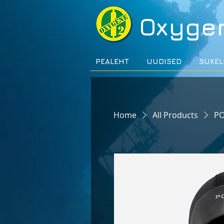
Oxyge
PEALEHT
UUDISED
SUKEL
Home
All Products
PO