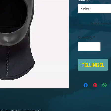
Select
Only X items le
Quantity
*
TELLIMISEL
 5mm sukeldumiskapuuts