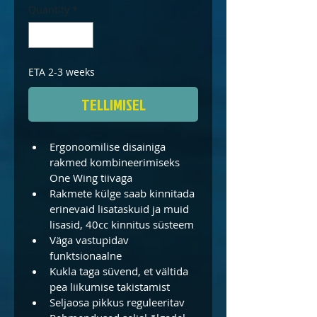
Quantity
*
ETA 2-3 weeks
TELLIMISEL
Ergonoomilise disainiga 
rakmed kombineerimiseks 
One Wing tiivaga
Rakmete külge saab kinnitada 
erinevaid lisataskuid ja muid 
lisasid, 40cc kinnitus süsteem
Väga vastupidav 
funktsionaalne
Kukla taga süvend, et vältida 
pea liikumise takistamist
Seljaosa pikkus reguleeritav