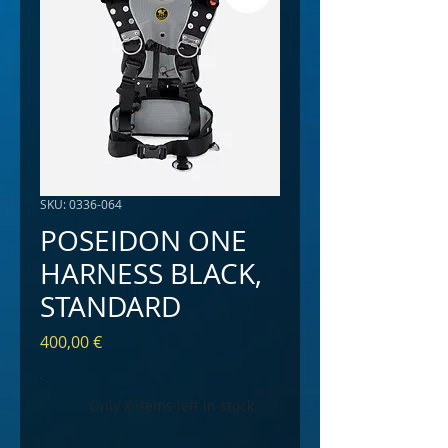
SKU: 0336-064
POSEIDON ONE
HARNESS BLACK,
STANDARD
Price
400,00 €
Only X items left in stock