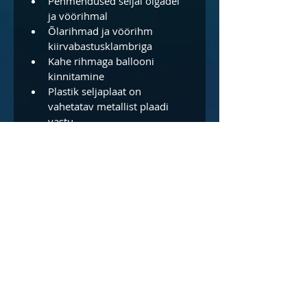
Pehmendused seljal õlgadel 
ja vöörihmal
Õlarihmad ja vöörihm 
kiirvabastusklambriga
Kahe rihmaga ballooni 
kinnitamine
Plastik seljaplaat on 
vahetatav metallist plaadi 
vastu
Materjal: Cordura 1000
Kaal: 2.6kg