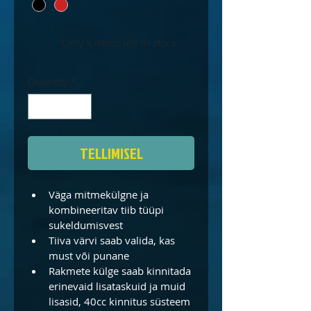
Only X items left in stock
Quantity
*
TELLIMISEL
Väga mitmekülgne ja 
kombineeritav tiib tüüpi 
sukeldumisvest
Tiiva värvi saab valida, kas 
must või punane
Rakmete külge saab kinnitada 
erinevaid lisataskuid ja muid 
lisasid, 40cc kinnitus süsteem