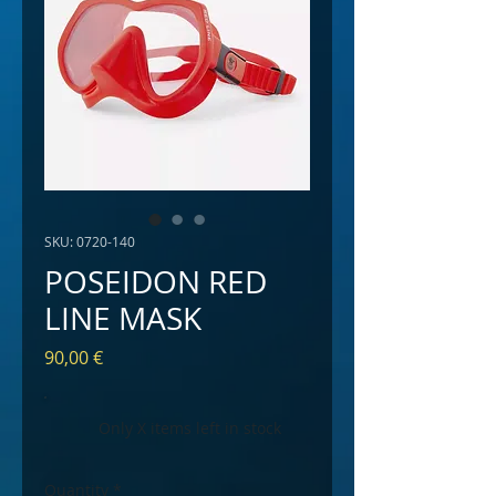
SKU: 0720-140
POSEIDON RED
LINE MASK
Price
90,00 €
Only X items left in stock
Quantity
*