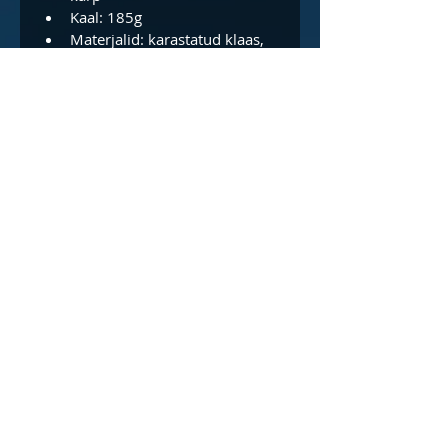
Kaal: 185g
Materjalid: karastatud klaas, 
silikoon, kumm
© 2016 by Akvalang
OÜ