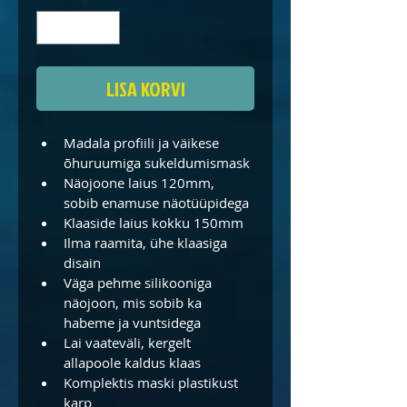
LISA KORVI
Madala profiili ja väikese 
õhuruumiga sukeldumismask
Näojoone laius 120mm, 
sobib enamuse näotüüpidega
Klaaside laius kokku 150mm
Ilma raamita, ühe klaasiga 
disain
Väga pehme silikooniga 
näojoon, mis sobib ka 
habeme ja vuntsidega
Lai vaateväli, kergelt 
allapoole kaldus klaas
Komplektis maski plastikust 
karp