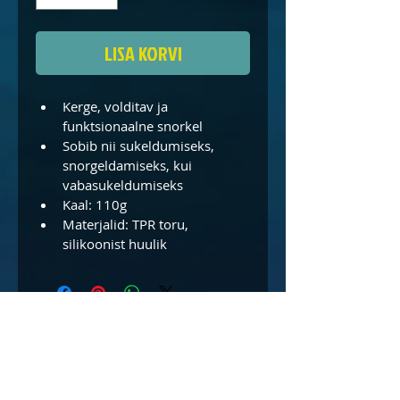
LISA KORVI
Kerge, volditav ja 
funktsionaalne snorkel
Sobib nii sukeldumiseks, 
snorgeldamiseks, kui 
vabasukeldumiseks
Kaal: 110g
Materjalid: TPR toru, 
silikoonist huulik