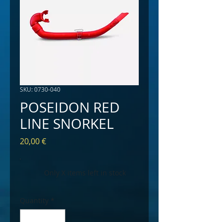
SKU: 0730-040
POSEIDON RED
LINE SNORKEL
Price
20,00 €
Only X items left in stock
Quantity
*