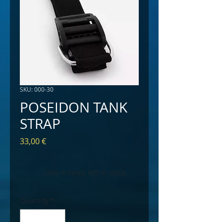
SKU: 000-30
POSEIDON TANK
STRAP
Price
33,00 €
Only X items left in stock
Quantity
*