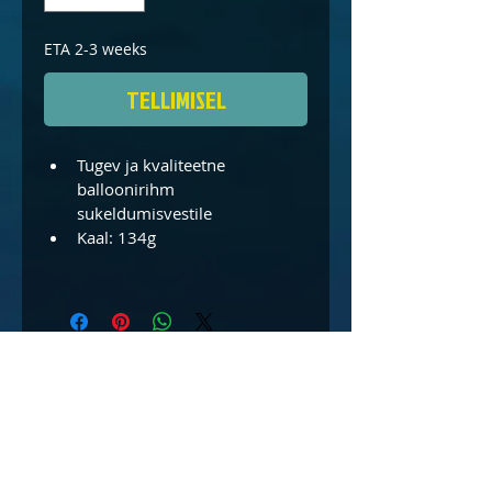
ETA 2-3 weeks
TELLIMISEL
Tugev ja kvaliteetne 
balloonirihm 
sukeldumisvestile
Kaal: 134g