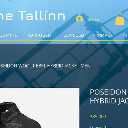
ne
Tallinn
Sisenen
DUMINE
KURSUSED
TEENUSED
FIRMAST
H
SEIDON WOOL REBEL HYBRID JACKET MEN
POSEIDON
HYBRID JA
Price
385,00 €
Suurus
*