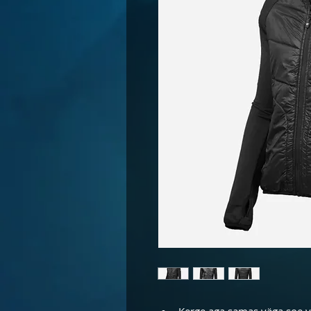
Kerge aga samas väga soe 