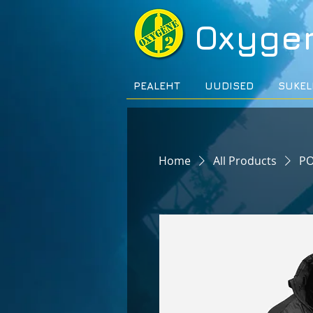
Oxyge
PEALEHT
UUDISED
SUKEL
Home
All Products
PO