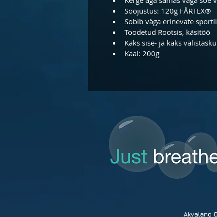
Soojustus: 120g FÅRTEX®
Sobib väga erinevate sportl
Toodetud Rootsis, käsitöö
Kaks sise- ja kaks välistask
Kaal: 200g
Akvala