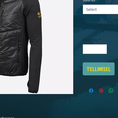
Select
Only X items le
Quantity
*
TELLIMISEL
vahejope