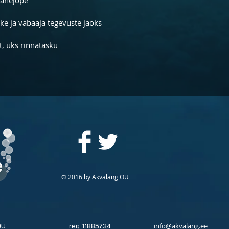
ike ja vabaaja tegevuste jaoks
ut, üks rinnatasku
© 2016 by Akvalang OÜ
info@akvalang.ee
ng OÜ reg 11885734