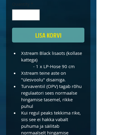
Quantity
*
LISA KORVI
Xstream Black lisaots (kollase 
kattega)
	- 1 x LP-Hose 90 cm
Xstream teine aste on 
"ülesvoolu" disainiga.
Turvaventiil (OPV) tagab rõhu 
regulaatori sees normaalse 
hingamise tasemel, rikke 
puhul
Kui regul peaks tekkima rike, 
siis see ei hakka vabalt 
puhuma ja säilitab 
normaalselt hingamise 