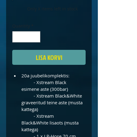
Only X items left in stock
Quantity
*
LISA KORVI
20a juubelikomplektis:
	- Xstream Black 
esimene aste (300bar)
	- Xstream Black&White 
graveeritud teine aste (musta 
kattega)
	- Xstream 
Black&White lisaots (musta 
kattega)
	- 1 x LP-Hose 70 cm