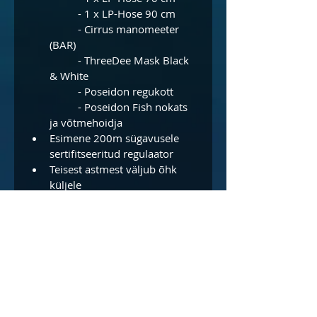
	- 1 x LP-Hose 90 cm
	- Cirrus manomeeter 
(BAR)
	- ThreeDee Mask Black 
& White
	- Poseidon regukott
	- Poseidon Fish nokats 
ja võtmehoidja
Esimene 200m sügavusele 
sertifitseeritud regulaator
Teisest astmest väljub õhk 
küljele
Sobib EAN40 seguga 
sukeldumiseks
Ei vaja külmas vees 
sukeldumiseks 1. astme 
sulgemist