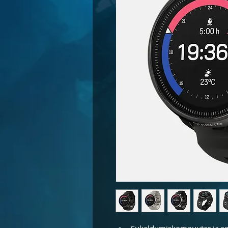
Sukeldumiskompuuter ja spor