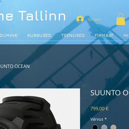
ne
Tallinn
Sisenen
DUMINE
KURSUSED
TEENUSED
FIRMAST
H
UUNTO OCEAN
SUUNTO O
Price
799,00 €
Värvus
*