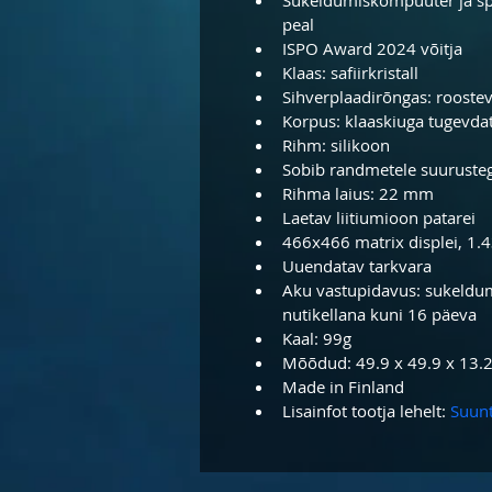
peal
ISPO Award 2024 võitja
Klaas: safiirkristall
Sihverplaadirõngas: rooste
Korpus: klaaskiuga tugevda
Rihm: silikoon
Sobib randmetele suurust
Rihma laius: 22 mm
Laetav liitiumioon patarei
466x466 matrix displei, 1.4
Uuendatav tarkvara
Aku vastupidavus: sukeldum
nutikellana kuni 16 päeva
Kaal: 99g
Mõõdud: 49.9 x 49.9 x 13
Made in Finland
Lisainfot tootja lehelt: 
Suun