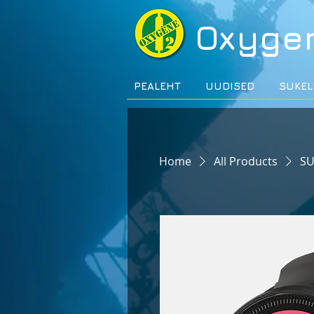
Oxyge
PEALEHT
UUDISED
SUKEL
Home
All Products
S