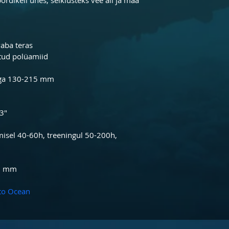
vaba teras
tud polüamiid
ega 130-215 mm
3"
isel 40-60h, treeningul 50-200h, 
.2 mm
to Ocean