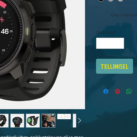
Only X items le
Quantity
*
TELLIMISEL
dikell ühes, seiklusteks vee all ja maa 