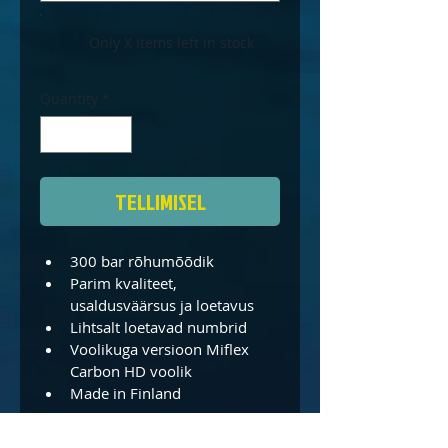
Only X items left in stock
Quantity
*
TELLIMISEL
300 bar rõhumõõdik 
Parim kvaliteet, 
usaldusväärsus ja loetavus
Lihtsalt loetavad numbrid
Voolikuga versioon Miflex 
Carbon HD voolik
Made in Finland