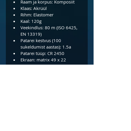
Raam ja korpus: Komposiit
Klaas: Akrüül
Rihm: Elastomer
Kaal: 120g
Veekindlus: 80 m (ISO 6425, 
EN 13319)
Patarei kestvus (100 
sukeldumist aastas): 1.5a
Patarei tüüp: CR 2450
Ekraan: matrix 49 x 22
Made in Finland
Lisainfot tootja lehelt
ZOOP NOVO