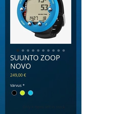
SUUNTO ZOOP
NOVO
Price
249,00 €
Värvus
*
Only X items left in stock