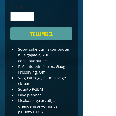
Quantity
*
TELLIMISEL
Sobiv sukeldumiskompuuter 
nii algajatele, kui 
edasijõudnutele
Režiimid: Air, Nitrox, Gauge, 
Freediving, Off
Valgustusega, suur ja selge 
ekraan
Suunto RGBM
Dive planner
Lisakaabliga arvutiga 
ühendamise võimalus 
(Suunto DM5)