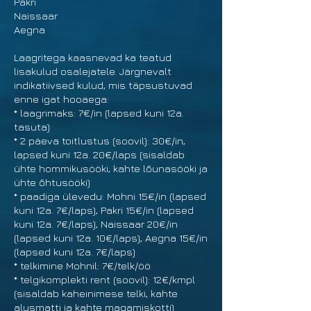
Pakri
Naissaar
Aegna
Laagritega kaasnevad ka teatud
lisakulud osalejatele. Järgnevalt
indikatiivsed kulud, mis täpsustuvad
enne igat hooaega:
* laagrimaks: 7€/in (lapsed kuni 12a.
tasuta)
* 2 päeva toitlustus (soovil): 30€/in,
lapsed kuni 12a. 20€/laps (sisaldab
ühte hommikusööki, kahte lõunasööki ja
ühte õhtusööki)
* paadiga ülevedu: Mohni 15€/in (lapsed
kuni 12a. 7€/laps), Pakri 15€/in (lapsed
kuni 12a. 7€/laps), Naissaar 20€/in
(lapsed kuni 12a. 10€/laps), Aegna 15€/in
(lapsed kuni 12a. 7€/laps)
* telkimine Mohnil: 7€/telk/öö
* telgikomplekti rent (soovil): 12€/kmpl
(sisaldab kaheinimese telki, kahte
alusmatti ja kahte magamiskotti)