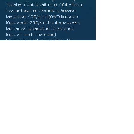
* lisaballoonide täitmine: 4€/balloon
* varustuse rent kaheks päevaks
laagrisse: 40€/kmpl (OWD kursuse
lõpetajatel 25€/kmpl pühapäevaks,
laupäevane kasutus on kursuse
lõpetamise hinna sees)
* Saaremaa ööbimiste hinnad 15-
25€/inimene/öö (telkimine 8€/telk)
© 2016 by Akvalang
OÜ