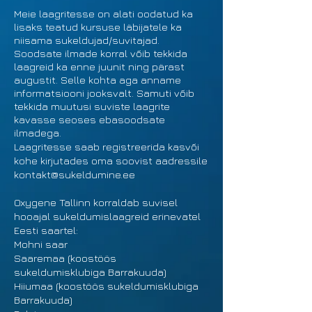
Meie laagritesse on alati oodatud ka
lisaks teatud kursuse läbijatele ka
niisama sukeldujad/suvitajad.
Soodsate ilmade korral võib tekkida
laagreid ka enne juunit ning pärast
augustit. Selle kohta aga anname
informatsiooni jooksvalt. Samuti võib
tekkida muutusi suviste laagrite
kavasse seoses ebasoodsate
ilmadega.
Laagritesse saab registreerida kasvõi
kohe kirjutades oma soovist aadressile
kontakt@sukeldumine.ee
Oxygene Tallinn korraldab suvisel
hooajal sukeldumislaagreid erinevatel
Eesti saartel:
Mohni saar
Saaremaa (koostöös
sukeldumisklubiga Barrakuuda)
Hiiumaa (koostöös sukeldumisklubiga
Barrakuuda)