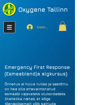
Oxygene
Tallinn
Sisenen
Emergency First Response
(Esmaabiandja algkursus)
Õnnetus ei hüüa tulles ja seetõttu
on hea olla ettevalmistatud
esmaabi vajavateks olukordadeks.
Statistika näitab, et kõige
tõenäolisemalt võib sattuda