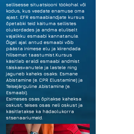
sellisesse situatsiooni töökohal või
kodus, kus veedate enamuse oma
ajast. EFR esmaabiandjate kursus
õpetabki teid käituma sellistes
olukordades ja andma eluliselt
vajalikku esmaabi kannatanule.
Õigel ajal antud esmaabi võib
päästa inimese elu ja kiirendada
hilisemat taastumist.Kursus
käsitleb eraldi esmaabi andmist
täiskasvanutele ja lastele ning
jaguneb kaheks osaks: Esmane
Abistamine (e. CPR Elustamine) ja
Teisejärguline Abistamine (e.
Esmaabi).
Esimeses osas õpitakse kaheksa
oskust, teises osas neli oskust ja
käsitletakse ka hädaolukorra
stsenaariumeid.