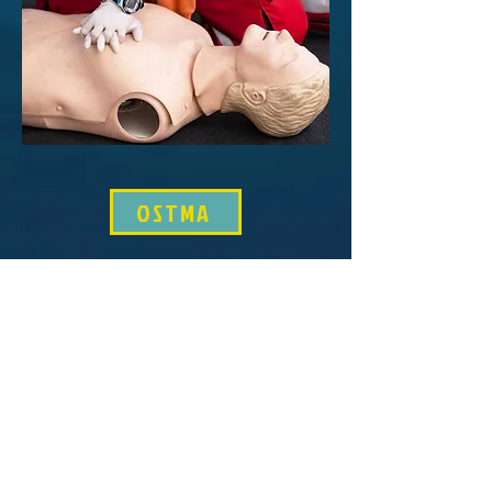
OSTMA
© 2016 by Akvalang
OÜ